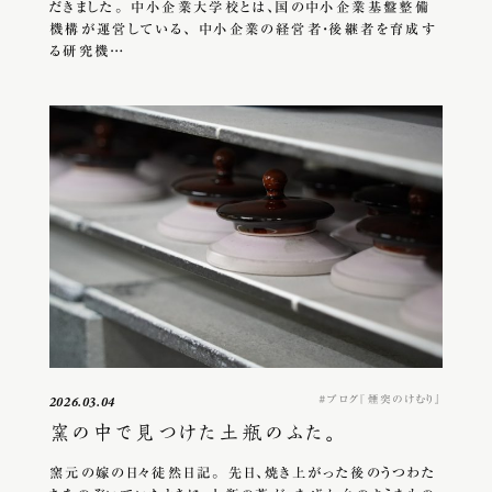
だきました。 中小企業大学校とは、国の中小企業基盤整備
機構が運営している、 中小企業の経営者・後継者を育成す
る研究機…
ブログ『煙突のけむり』
2026.03.04
窯の中で見つけた土瓶のふた。
窯元の嫁の日々徒然日記。 先日、焼き上がった後のうつわた