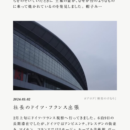
ちをのぞいていたときに 土瓶の蓋が、なぜか台のようなもの
に乗って焼かれているのを発見しました。 帽子み…
ブログ『煙突のけむり』
2026.03.02
社長のドイツ・フランス出張
２月上旬にドイツ・フランス視察へ行ってきました。 6泊9日の
長期滞在でしたが、ドイツではアンビエンテ、ドレスデンの街並
み、マイセン、 フランスではリモージュ、ルーブル美術館、ヴ…