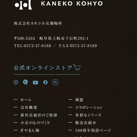
株式会社カネコ小兵製陶所
〒509-5202 岐阜県土岐市下石町292-1
TEL：0572-57-8168
／ FAX：0572-57-8169
公式オンラインストア
ホーム
酒器
会社概要
コラボレーション
新社長就任の
ご挨拶
多彩なシリーズ
小兵のものづくり
販売店紹介
ぎやまん陶
100周年特設ページ