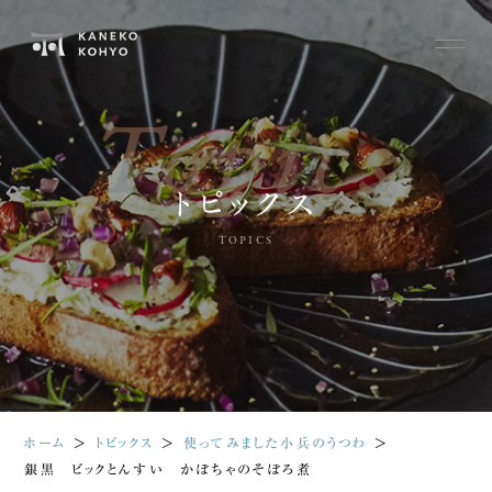
Topics
トピックス
TOPICS
ホーム
＞
トピックス
＞
使ってみました小兵のうつわ
＞
銀黒 ビックとんすい かぼちゃのそぼろ煮