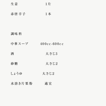
生姜 1片
赤唐辛子 1本
調味料
中華スープ 400cc-600cc
酒 大さじ3
砂糖 大さじ２
しょうゆ 大さじ２
水溶き片栗粉 適宜