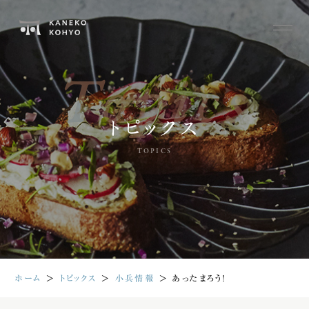
Topics
トピックス
TOPICS
ホーム
＞
トピックス
＞
小兵情報
＞
あったまろう！