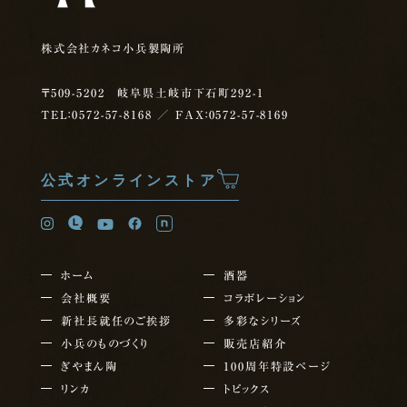
株式会社カネコ小兵製陶所
〒509-5202 岐阜県土岐市下石町292-1
TEL：0572-57-8168
／ FAX：0572-57-8169
公式オンラインストア
ホーム
酒器
会社概要
コラボレーション
新社長就任の
ご挨拶
多彩なシリーズ
小兵のものづくり
販売店紹介
ぎやまん陶
100周年特設ページ
リンカ
トピックス