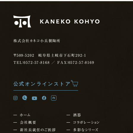
株式会社カネコ小兵製陶所
〒509-5202 岐阜県土岐市下石町292-1
TEL：0572-57-8168
／ FAX：0572-57-8169
公式オンラインストア
ホーム
酒器
会社概要
コラボレーション
新社長就任の
ご挨拶
多彩なシリーズ