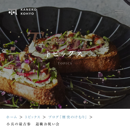
Topics
トピックス
TOPICS
ホーム
＞
トピックス
＞
ブログ『煙突のけむり』
＞
小兵の最古参 退職お祝い会