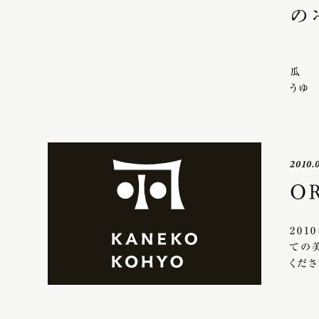
の
冬
瓜
うゆ
2010.
O
201
ての
くだ