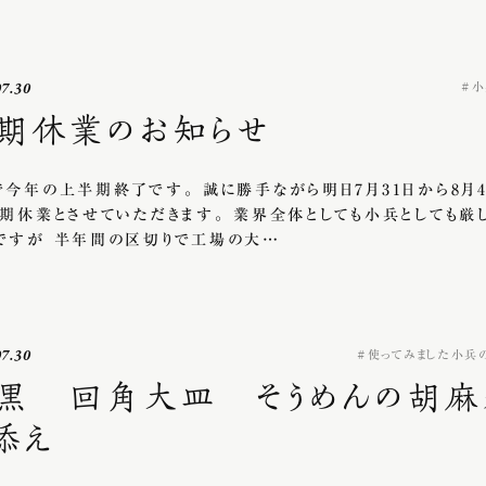
07.30
小
期休業のお知らせ
で今年の上半期終了です。 誠に勝手ながら明日7月31日から8月
夏期休業とさせていただきます。 業界全体としても小兵としても厳
ですが 半年間の区切りで工場の大…
07.30
使ってみました小兵
黒 回角大皿 そうめんの胡麻
添え