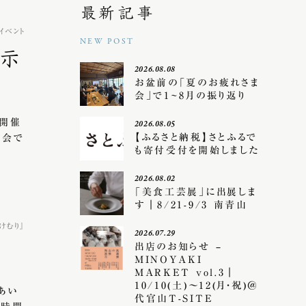
最新記事
イベント
NEW POST
展示
2026.08.08
お盆前の「夏のお疲れさま
会」で1~8月の振り返り
に開催
2026.08.05
【ふるさと納税】さとふるで
示会で
も寄付受付を開始しました
2026.08.02
「美食工芸展」に出展しま
す｜8/21-9/3 南青山
けむり』
2026.07.29
出店のお知らせ –
MINOYAKI
MARKET vol.3｜
10/10(土)〜12(月・祝)＠
あい
代官山T-SITE