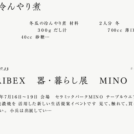
冷んやり煮
瓜の冷んやり煮 材料 ２人分 冬
 ３００ｇ だし汁 ７00cc 薄口
 40cc 砂糖…
07.13
RIBEX 器・暮らし展 MINO
0年7月1６日～１９日 会場 セラミックパークMINO テーブルウエ
美濃焼を 活用した新しい生活提案イベントです 見て、触れて、買
さい。 小兵は出展してい…