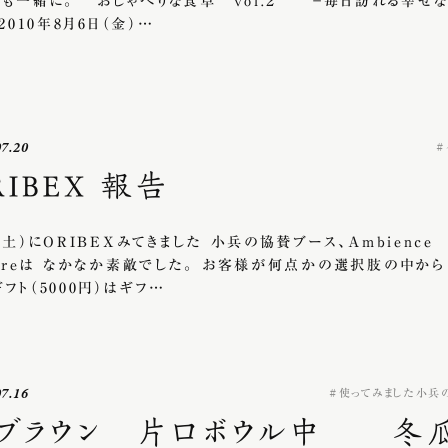
んも一緒に。 おしゃべりな食卓 vol.２ －毎日訪れる幸せ
010年8月6日（金）…
07.20
RIBEX 報告
（土）にORIBEXみてきました 小兵の協賛ブース、Ambienc
uareは なかなか素敵でした。 お客様が何点かの選択肢の中から
フト（5000円）はギフ…
07.16
使ってみました小兵
ブラウン 片口ボウル中 冬