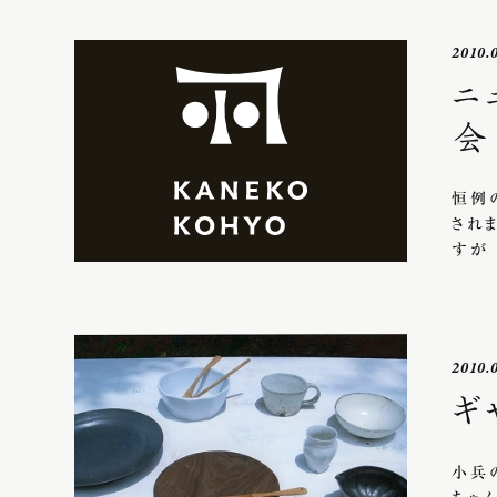
2010.
ニ
会
恒例
され
すが
2010.
ギ
小兵