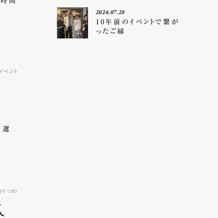
な時間
2026.07.28
10年前のイベントで繋が
ったご縁
イベント
e
 選
のうつわ
瓜