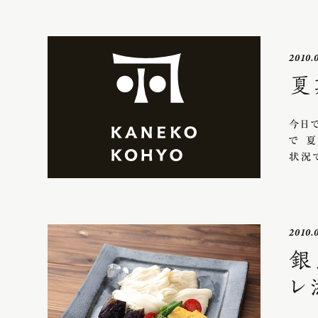
2010.
夏
今日
で 
状況
2010.
銀
レ