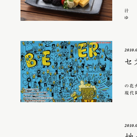
材
汁
2010.
セ
日
の花
現代
2010.