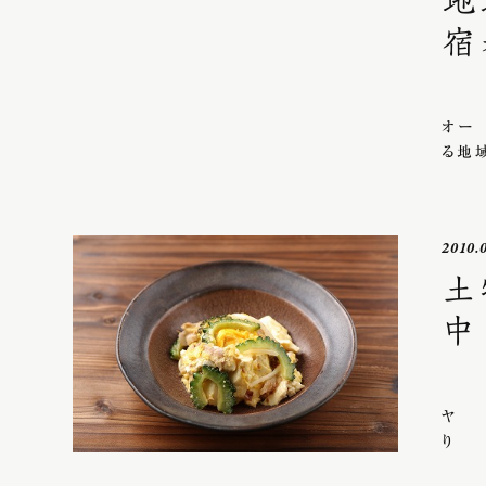
地
宿
8月
オー
る地
2010.
土
中
ゴ
ヤ
り