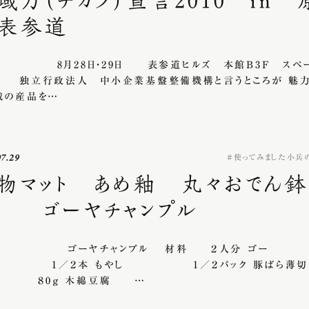
域力（ヂカラ）宣言2010 in 
表参道
28日・29日 表参道ヒルズ 本館B3F スペ
 独立行政法人 中小企業基盤整備機構と言うところが 魅
域の産品を…
07.29
使ってみました小兵
物マット あめ釉 丸々おで
 ゴーヤチャンプル
ーヤチャンプル 材料 ２人分 ゴー
 1／２本 もやし 1／２パック 豚ばら薄切
 ８0g 木綿豆腐 …