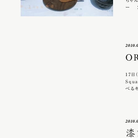
ちゃ
ー 2
2010.
O
17日
Sq
べるギ
2010.
漆