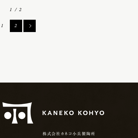
1 / 2
1
2
株式会社カネコ小兵製陶所