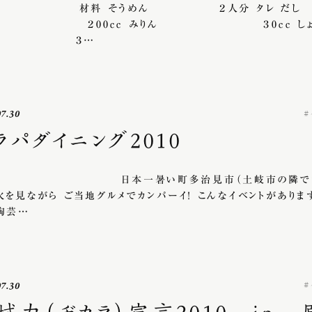
料 そうめん ２人分 タレ だし
 ２00ｃｃ みりん ３0ｃｃ しょ
ゆ ３…
07.30
ラパダイニング2010
本一暑い町多治見市（土岐市の隣です
火を見ながら ご当地グルメでカンパーイ！ こんなイベントがありま
陶芸…
07.30