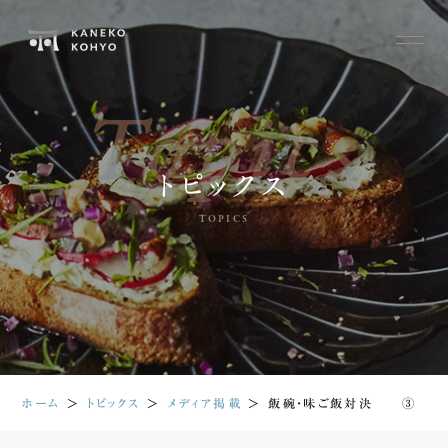
Topics
トピックス
TOPICS
ホーム
＞
トピックス
＞
メディア掲載
＞
飯碗・味ご飯対決 ③