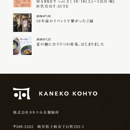
MARKET vol.3｜10/10(土)〜12(月・祝)
＠代官山T-SITE
2026.07.28
10年前のイベントで繋がったご縁
2026.07.22
夏の麺に合ううつわ特集、はじまりました
株式会社カネコ小兵製陶所
〒509-5202 岐阜県土岐市下石町292-1