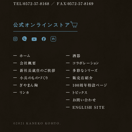
TEL：0572-57-8168
／ FAX：0572-57-8169
公式オンラインストア
ホーム
酒器
会社概要
コラボレーション
新社長就任の
ご挨拶
多彩なシリーズ
小兵のものづくり
販売店紹介
ぎやまん陶
100周年特設ページ
リンカ
トピックス
お問い合わせ
ENGLISH SITE
©2021 KANEKO KOHYO.