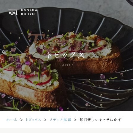
Topics
トピックス
TOPICS
ホーム
＞
トピックス
＞
メディア掲載
＞
毎日楽しいキャラおかず