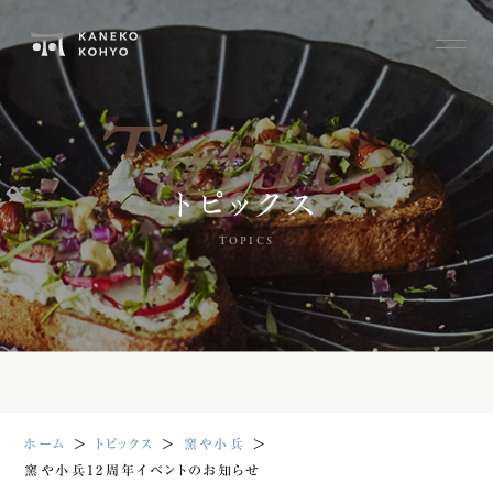
Topics
トピックス
TOPICS
ホーム
＞
トピックス
＞
窯や小兵
＞
窯や小兵12周年イベントのお知らせ