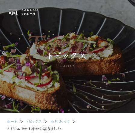
Topics
トピックス
TOPICS
ホーム
＞
トピックス
＞
小兵みっけ
＞
アトリエモナミ様から届きました