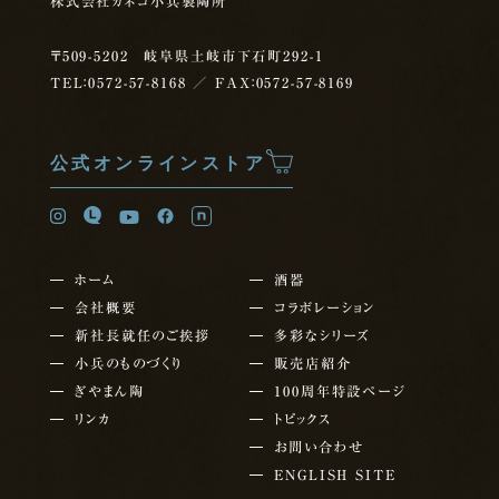
株式会社カネコ小兵製陶所
〒509-5202 岐阜県土岐市下石町292-1
TEL：0572-57-8168
／ FAX：0572-57-8169
公式オンラインストア
ホーム
酒器
会社概要
コラボレーション
新社長就任の
ご挨拶
多彩なシリーズ
小兵のものづくり
販売店紹介
ぎやまん陶
100周年特設ページ
リンカ
トピックス
お問い合わせ
ENGLISH SITE