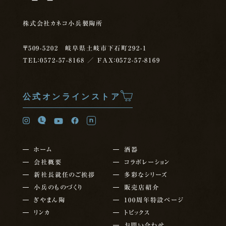
株式会社カネコ小兵製陶所
〒509-5202 岐阜県土岐市下石町292-1
TEL：0572-57-8168
／ FAX：0572-57-8169
公式オンラインストア
ホーム
酒器
会社概要
コラボレーション
新社長就任の
ご挨拶
多彩なシリーズ
小兵のものづくり
販売店紹介
ぎやまん陶
100周年特設ページ
リンカ
トピックス
お問い合わせ