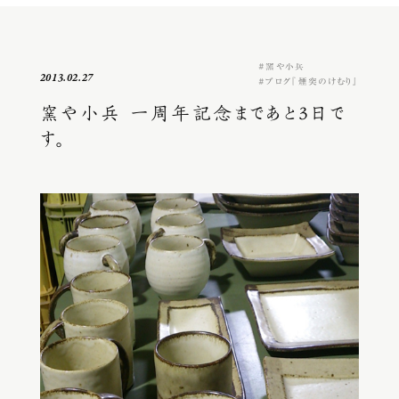
窯や小兵
2013.02.27
ブログ『煙突のけむり』
窯や小兵 一周年記念まであと3日で
す。