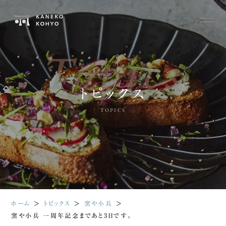
Topics
トピックス
TOPICS
ホーム
＞
トピックス
＞
窯や小兵
＞
窯や小兵 一周年記念まであと3日です。