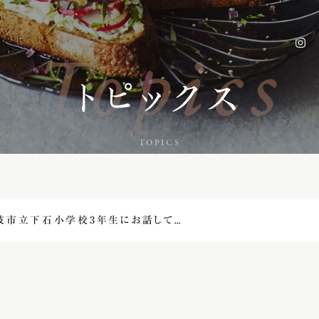
Topics
トピックス
TOPICS
土岐市立下石小学校3年生にお話してきました