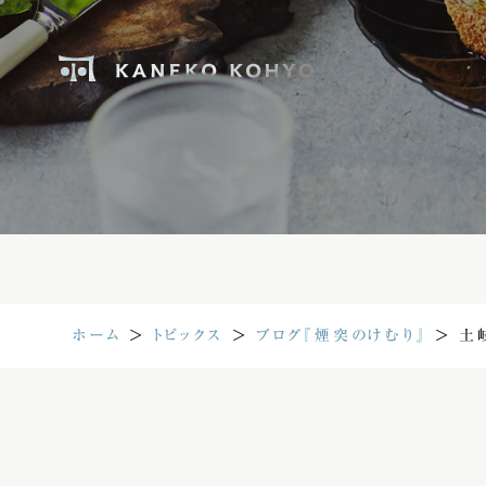
ホーム
＞
トピックス
＞
ブログ『煙突のけむり』
＞