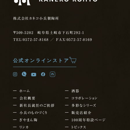
株式会社カネコ小兵製陶所
〒509-5202 岐阜県土岐市下石町292-1
TEL：0572-57-8168
／ FAX：0572-57-8169
公式オンラインストア
ホーム
酒器
会社概要
コラボレーション
新社長就任の
ご挨拶
多彩なシリーズ
小兵のものづくり
販売店紹介
ぎやまん陶
100周年特設ページ
リンカ
トピックス