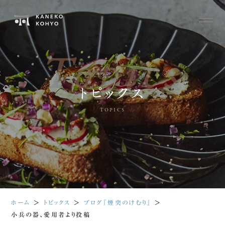
Topics
トピックス
TOPICS
ホーム
＞
トピックス
＞
ブログ『煙突のけむり』
＞
小兵の器、愛用者より投稿