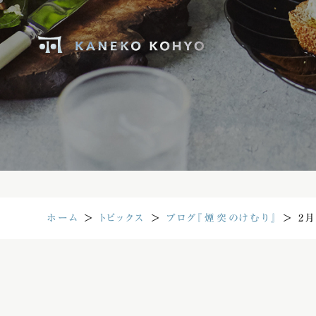
ホーム
＞
トピックス
＞
ブログ『煙突のけむり』
＞
2