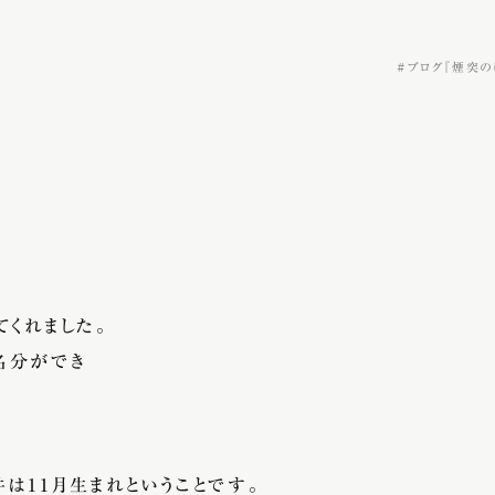
ブログ『煙突の
てくれました。
名分ができ
は11月生まれということです。