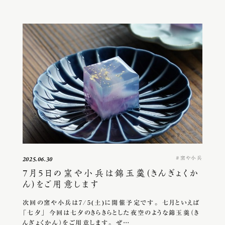
窯や小兵
2025.06.30
7月5日の窯や小兵は錦玉羹(きんぎょくか
ん)をご用意します
次回の窯や小兵は7/5(土)に開催予定です。 七月といえば
「七夕」 今回は七夕のきらきらとした夜空のような錦玉羹（き
んぎょくかん）をご用意します。 ぜ…