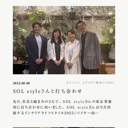
イベント
ブログ『煙突のけむり』
2025.06.06
SOL styleさんと打ち合わせ
先日、社長と嫁まみの２人で、 SOL styleさんの東京事務
所に打ち合わせに伺いました。 SOL styleさんは今月出
展するインテリアライフスタイル2025（バイヤー向…