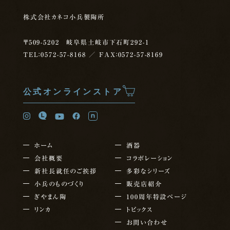
株式会社カネコ小兵製陶所
〒509-5202 岐阜県土岐市下石町292-1
TEL：0572-57-8168
／ FAX：0572-57-8169
公式オンラインストア
ホーム
酒器
会社概要
コラボレーション
新社長就任の
ご挨拶
多彩なシリーズ
小兵のものづくり
販売店紹介
ぎやまん陶
100周年特設ページ
リンカ
トピックス
お問い合わせ